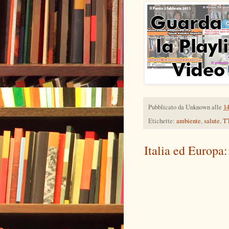
Pubblicato da
Unknown
alle
1
Etichette:
ambiente
,
salute
,
T
Italia ed Europa: