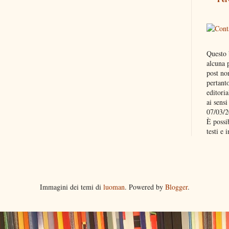
Questo 
alcuna p
post no
pertant
editoria
ai sensi
07/03/2
È possib
testi e
Immagini dei temi di
luoman
. Powered by
Blogger
.