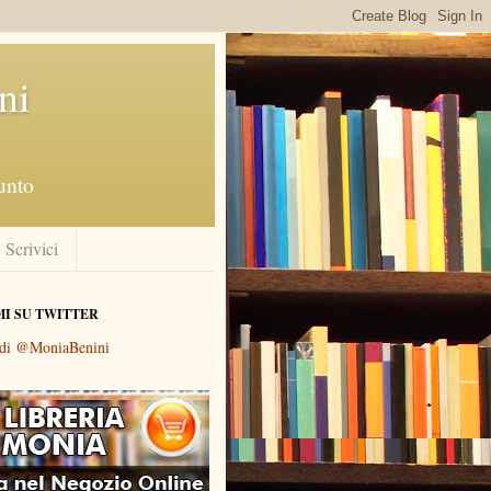
ni
punto
Scrivici
MI SU TWITTER
 di @MoniaBenini