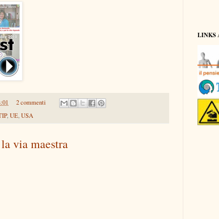
LINKS 
4:01
2 commenti
TIP
,
UE
,
USA
 la via maestra