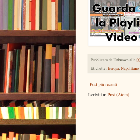
Pubblicato da
Unknown
alle
0
Etichette:
Europa
,
Napolitano
Post più recenti
Iscriviti a:
Post (Atom)