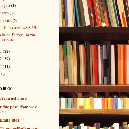
giugno
(1)
marzo
(1)
gennaio
(2)
TIP: accordo USA-UE
talia ed Europa: la via
maestra
13
(22)
12
(39)
11
(44)
10
(6)
O BLOG
Crepa nel muro
tidue passi d'amore e
torni
gItalia Blog
ChiunqueHaCompreso