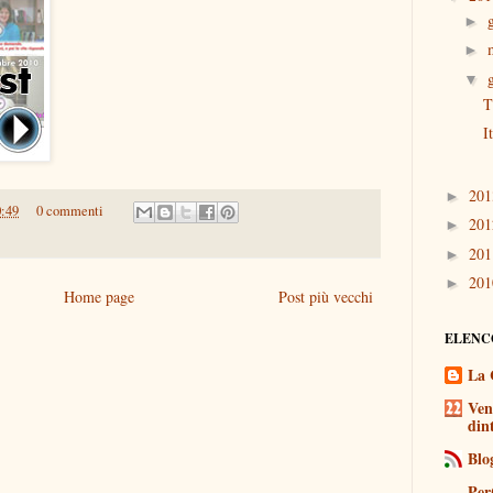
►
►
▼
T
I
20
►
0:49
0 commenti
20
►
20
►
20
►
Home page
Post più vecchi
ELENC
La 
Ven
din
Blo
Per